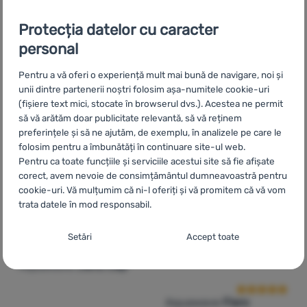
Aquawave
Carbo Cap
Aquawave
Hairlycap
Protecția datelor cu caracter
personal
50
Lei
75
Lei
43
Lei
64
Lei
Adaugă pentru comparație
Adaugă pentru comparați
Pentru a vă oferi o experiență mult mai bună de navigare, noi și
unii dintre partenerii noștri folosim așa-numitele cookie-uri
Nou
(fișiere text mici, stocate în browserul dvs.). Acestea ne permit
să vă arătăm doar publicitate relevantă, să vă reținem
preferințele și să ne ajutăm, de exemplu, în analizele pe care le
folosim pentru a îmbunătăți în continuare site-ul web.
Pentru ca toate funcțiile și serviciile acestui site să fie afișate
corect, avem nevoie de consimțământul dumneavoastră pentru
cookie-uri. Vă mulțumim că ni-l oferiți și vă promitem că vă vom
trata datele în mod responsabil.
Setarea consimțământului cu categorii de
Setări
Accept toate
cookie-uri
CASCĂ DE ÎNOT
COSTUM DE BAIE BĂRBAȚI
Recenziile clie
Aquawave
Janu Cap
Necesare
Necesare
-
Fără cookie-urile necesare, site-ul nostru nu ar
putea funcționa corespunzător.
.
Aquawave
Fiero
MEREU ACTIV