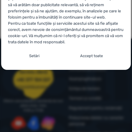
să vă arătăm doar publicitate relevantă, să vă reținem
preferințele și să ne ajutăm, de exemplu, în analizele pe care le
Autentificare
folosim pentru a îmbunătăți în continuare site-ul web.
100% produse
Mărci proprii
/
Pentru ca toate funcțiile și serviciile acestui site să fie afișate
originale
4camping
Înregistrare
corect, avem nevoie de consimțământul dumneavoastră pentru
cookie-uri. Vă mulțumim că ni-l oferiți și vă promitem că vă vom
trata datele în mod responsabil.
Setarea consimțământului cu categorii de
Setări
Accept toate
Informații și condiții
cookie-uri
Consultanță outdoor
Necesare
Serviciu clienți
Necesare
-
Fără cookie-urile necesare, site-ul nostru nu ar
putea funcționa corespunzător.
.
4camping4nature
+40 377 104 227
MEREU ACTIV
comenzi@4camping.ro
Echipa de testare
Termeni și condiții
Cookie-urile necesare (tehnice) permit funcționarea corectă a
Oferim consultanță și asistență de luni
Caracteristici preferențiale și extinse
Caracteristici preferențiale și extinse
-
Datorită acestor module
site-ului nostru. Aceste funcții de bază includ, de exemplu,
până vineri, între
Regulament pentru reclamații
9:00 și 17:00
cookie, site-ul nostru reține setările dumneavoastră.
.
protecția cibernetică a site-ului, afișarea corectă a paginii sau
Permis
Prelucrarea datelor cu caracter
afișarea acestei bare cookie.
Mai multe informații
personal