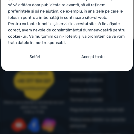
să vă arătăm doar publicitate relevantă, să vă reținem
preferințele și să ne ajutăm, de exemplu, în analizele pe care le
Autentificare
folosim pentru a îmbunătăți în continuare site-ul web.
100% produse
Mărci proprii
/
Pentru ca toate funcțiile și serviciile acestui site să fie afișate
originale
4camping
Înregistrare
corect, avem nevoie de consimțământul dumneavoastră pentru
cookie-uri. Vă mulțumim că ni-l oferiți și vă promitem că vă vom
trata datele în mod responsabil.
Setarea consimțământului cu categorii de
Setări
Accept toate
Informații și condiții
cookie-uri
Consultanță outdoor
Necesare
Serviciu clienți
Necesare
-
Fără cookie-urile necesare, site-ul nostru nu ar
putea funcționa corespunzător.
.
4camping4nature
+40 377 104 227
MEREU ACTIV
comenzi@4camping.ro
Echipa de testare
Termeni și condiții
Cookie-urile necesare (tehnice) permit funcționarea corectă a
Oferim consultanță și asistență de luni
Caracteristici preferențiale și extinse
Caracteristici preferențiale și extinse
-
Datorită acestor module
site-ului nostru. Aceste funcții de bază includ, de exemplu,
până vineri, între
Regulament pentru reclamații
9:00 și 17:00
cookie, site-ul nostru reține setările dumneavoastră.
.
protecția cibernetică a site-ului, afișarea corectă a paginii sau
Permis
Prelucrarea datelor cu caracter
afișarea acestei bare cookie.
Mai multe informații
personal