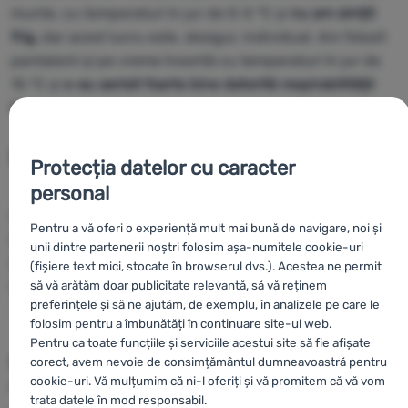
munte, cu temperaturi în jur de 0-5 °C și
nu am simțit
frig,
dar acest lucru este, desigur, individual. Am folosit
pantalonii și pe vreme însorită cu temperaturi în jur de
15 °C și
s-au aerisit foarte bine datorită respirabilității
lor,
așa că nu ți s-a făcut cald sau ai transpirat în ei.
Evaluarea: 90 %
Protecția datelor cu caracter
+
-
personal
Resping apa
partea inferioară a cracului
Pentru a vă oferi o experiență mult mai bună de navigare, noi și
Material plăcut
mai îngustă
unii dintre partenerii noștri folosim așa-numitele cookie-uri
Elasticitate
pentru unele activități
(fișiere text mici, stocate în browserul dvs.). Acestea ne permit
să vă arătăm doar publicitate relevantă, să vă reținem
Croi plăcut
buzunarele sunt prea puțin
preferințele și să ne ajutăm, de exemplu, în analizele pe care le
adânci
folosim pentru a îmbunătăți în continuare site-ul web.
Pentru ca toate funcțiile și serviciile acestui site să fie afișate
Concluzii
corect, avem nevoie de consimțământul dumneavoastră pentru
cookie-uri. Vă mulțumim că ni-l oferiți și vă promitem că vă vom
Pantalonii de drumeție
Zulu Macin M
sunt o alegere
trata datele în mod responsabil.