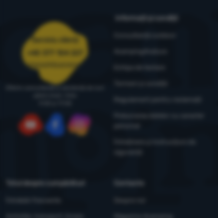
Informații și condiții
Consultanță outdoor
Serviciu clienți
4camping4nature
+40 377 104 227
comenzi@4camping.ro
Echipa de testare
Termeni și condiții
Oferim consultanță și asistență de luni
până vineri, între
Regulament pentru reclamații
9:00 și 17:00
Prelucrarea datelor cu caracter
personal
YouTube
Facebook
Instagram
Întreținere și instrucțiuni de
siguranță
Totul despre cumpărături
Contacte
Întrebări frecvente
Despre noi
Achiziție, transport, livrare
Magazine 4camping