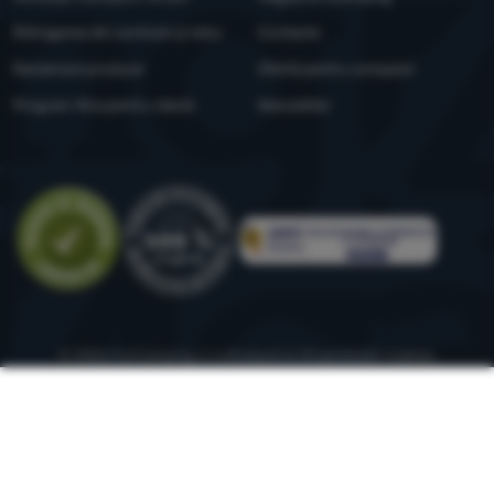
Retragerea din contract și retur
Contacte
Reclamare produse
Ofertă pentru companii
Program Xtra pentru clienți
Newsletter
Evaluare
© 2026 ForCamping s.r.o.
rulează la
Shopio
Setări cookies