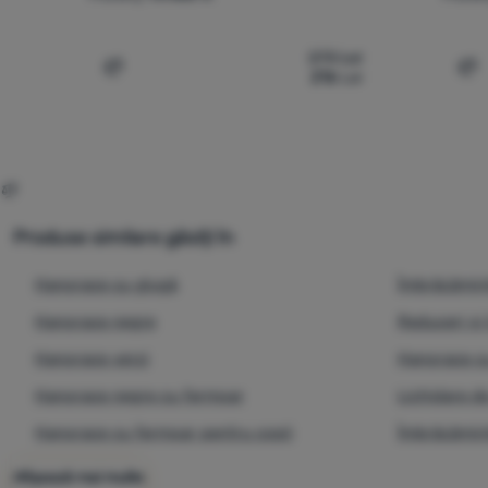
273
Lei
216
Lei
Compară
Co
Produse similare găsiți în
Hanorace cu glugă
Îmbrăcămint
Hanorace negre
Reduceri și 
Hanorace verzi
Hanorace c
Hanorace negre cu fermoar
Lichidare d
Hanorace cu fermoar pentru copii
Îmbrăcămin
Afișează mai multe