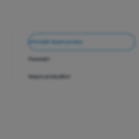
Informații despre produs
Parametri
Despre producători