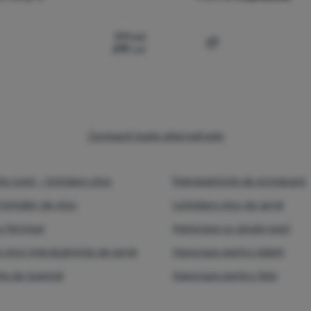
311
Lei
219
Lei
mpară
Compară
Compară toate alternativele
e copii - lichidare stoc
Îmbrăcăminte de primăvară
lichidări de stoc
Lichidare stoc de iarnă
u fermoar
Hanorace cu glugă copii
e stoc îmbrăcăminte de iarnă
Hanorace pentru băieți
te de toamnă
Hanorace pentru fete