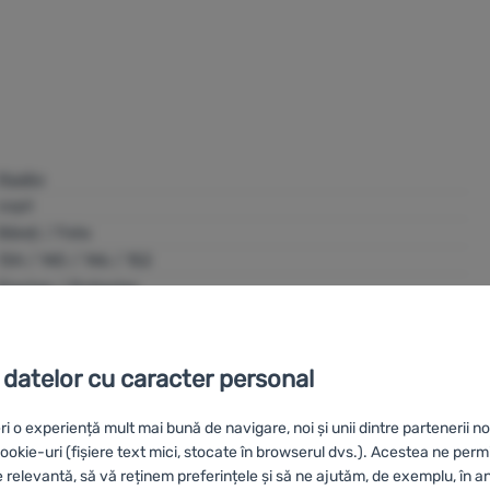
Husky
copii
Băieți / Fete
134 / 140 / 146 / 152
Elastan / Poliester
Da
urban / sport / pentru turism
 datelor cu caracter personal
fermoar pe toată lungimea
cu glugă
ri o experiență mult mai bună de navigare, noi și unii dintre partenerii no
negru / violet / verde
okie-uri (fișiere text mici, stocate în browserul dvs.). Acestea ne perm
e relevantă, să vă reținem preferințele și să ne ajutăm, de exemplu, în a
black / green / purple