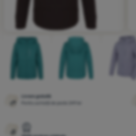
Fotografie
Livrare gratuită
Pentru achiziții de peste 249 lei