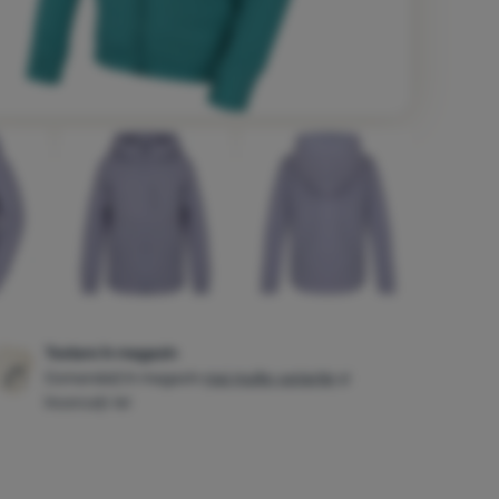
Testare în magazin
Comandați în magazin
mai multe variante
și
încercați-le!