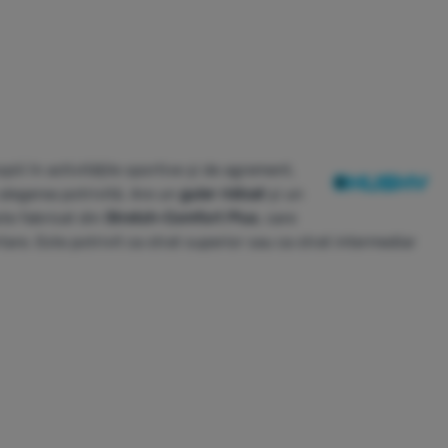
iii în activitățile sportive și de agrement,
alegerea potrivită. Are un
guler ridicat
și un
ste fabricat din
Stretch-Comfort Plus
, care
are. Este potrivit ca strat superior sau ca strat intermediar