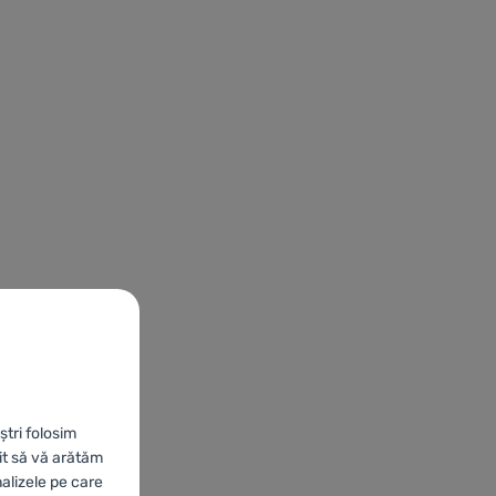
ștri folosim
it să vă arătăm
nalizele pe care