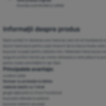
100% produse originale
Garanția autenticității și calității
Informații despre produs
Dacă sunteți în căutarea unui hanorac care să vă însoțească cop
atunci hanoracul pentru copii Anara K de la marca Husky este 
buzunar la piept pentru obiecte mici. Materialul hanoracului e
asigură confort termic pe vreme vântoasă și este plăcut la purt
pentru toate activitățile în aer liber.
Principalele avantaje:
cusături plate
fermoar cu protecție la bărbie
material elastic cu 1 strat
glugă căptușită cu tricot funcțional
buzunare laterale la exterior
buzunar exterior pe piept