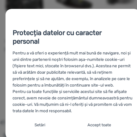
Protecția datelor cu caracter
personal
ADAPTOR
LANTERNĂ FRONTALĂ
LANTERNĂ FRONTAL
U
Petzl
Pro Adapt
Regatta
Silva
Scout 3
Pentru a vă oferi o experiență mult mai bună de navigare, noi și
Montegra 250
unii dintre partenerii noștri folosim așa-numitele cookie-uri
Utilizator:
Începăt
Head
(fișiere text mici, stocate în browserul dvs.). Acestea ne permit
Putere de iluminar
să vă arătăm doar publicitate relevantă, să vă reținem
300 lm
Utilizator:
Începător
preferințele și să ne ajutăm, de exemplu, în analizele pe care le
Lumina:
60 m
Putere de iluminare:
folosim pentru a îmbunătăți în continuare site-ul web.
250 lm
Pentru ca toate funcțiile și serviciile acestui site să fie afișate
Lumina:
102 m
corect, avem nevoie de consimțământul dumneavoastră pentru
cookie-uri. Vă mulțumim că ni-l oferiți și vă promitem că vă vom
139
Lei
250
Lei
169
124
Lei
125
Lei
137
trata datele în mod responsabil.
Compară
Compară
Compară
Setarea consimțământului cu categorii de
Setări
Accept toate
Compară toate alternativele
cookie-uri
Produse similare găsiți în