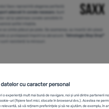
andul Saxx reprezintă alegerea perfectă
port adecvat în zonele necesare.
Sunt
lor să își păstreze zonele sensibile în
nind astfel iritațiile.
re se simte plăcut pe piele. De asemenea, au inserții din plasă
piele și protejează împotriva abraziunii.
Tehnologia Stop Drop™
 sunt rezistenți la mirosuri.
 datelor cu caracter personal
ri o experiență mult mai bună de navigare, noi și unii dintre partenerii no
okie-uri (fișiere text mici, stocate în browserul dvs.). Acestea ne perm
e relevantă, să vă reținem preferințele și să ne ajutăm, de exemplu, în a
ex 5%