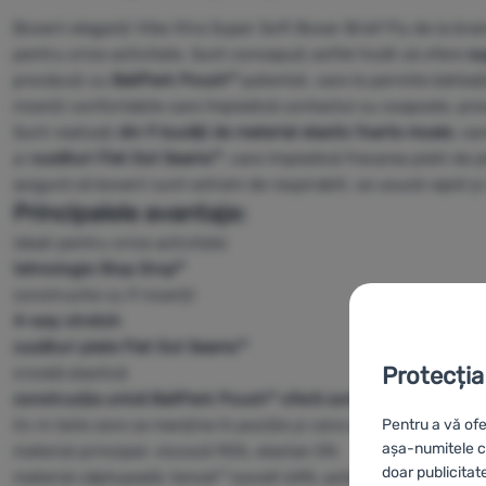
Boxerii eleganți Vibe Xtra Super Soft Boxer Brief Fly de la br
pentru orice activitate. Sunt concepuți astfel încât să ofere
su
prevăzuți cu
BallPark Pouch™
patentat, care le permite bărbați
inserții confortabile care împiedică contactul cu coapsele, preve
Sunt realizați
din 9 bucăți de material elastic foarte moale
, ca
și
cusături Flat Out Seams™
, care împiedică frecarea pielii de 
asigură că boxerii sunt extrem de respirabili, se usucă rapid și
Principalele avantaje:
ideali pentru orice activitate
tehnologie Stop Drop™
constructie cu 9 inserții
4-way stretch
cusături plate Flat Out Seams™
Protecția
croială elastică
construcția unică BallPark Pouch™ oferă confort maxim
tiv in talie care se menține în poziție și care elimină umezeala
Pentru a vă ofe
așa-numitele co
material principal: viscoză 95%, elastan 5%
doar publicitat
material căptușeală: tencel™ lyocell 64%, poliester 31%, spand