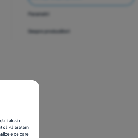
Parametri
Despre producători
ștri folosim
it să vă arătăm
nalizele pe care