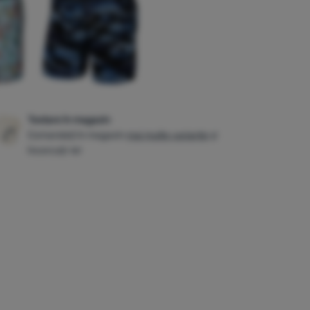
Testare în magazin
Comandați în magazin
mai multe variante
și
încercați-le!