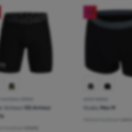
-33
%
FUNCȚIONALI BĂRBAȚI
BOXERI BĂRBAȚI
r Armour
HG Armour
Husky
Mex M
ts
Material funcțional:
Lână 
al funcțional:
Sintetic