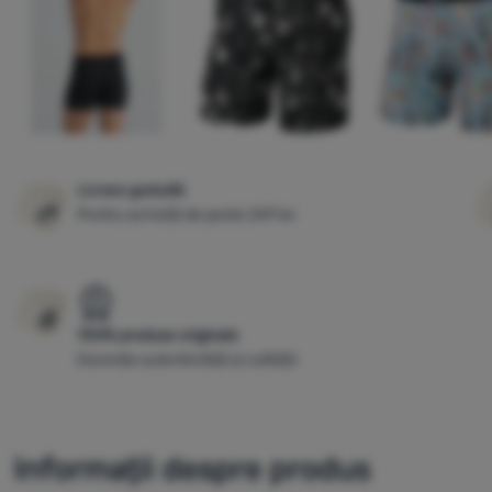
Livrare gratuită
Pentru achiziții de peste 249 lei
100% produse originale
Garanția autenticității și calității
Informații despre produs