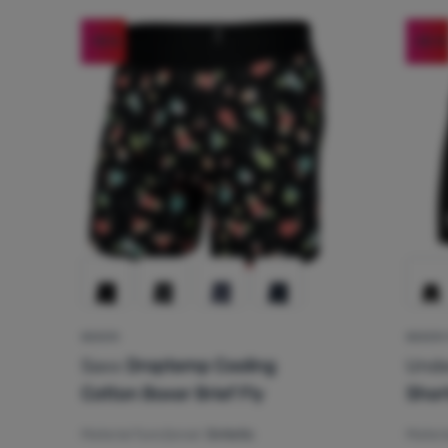
-18
%
-35
%
BOXERI
BOXERI 
Saxx
Droptemp Cooling
Unde
Cotton Boxer Brief Fly
Shor
Material funcțional:
Sintetic
Materi