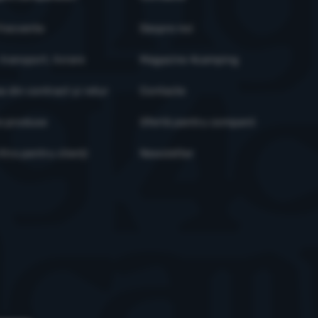
șat pentru utilizatorii individuali, inclusiv publicitatea.
Mai multe informaț
 frecvente
Despre noi
 transport, livrare
Magazine 4camping
a din contract și retur
Contacte
e produse
Ofertă pentru companii
tra pentru clienți
Newsletter