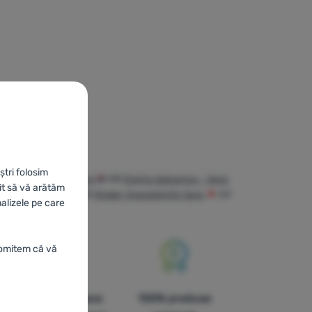
ștri folosim
ски суитшърти Vans
HR
Dječje dukserice - Vans
it să vă arătăm
eatshirts Vans
DE
Kinder-Sweatshirts Vans
CH
nalizele pe care
romitem că vă
În paisprezece
100% produse