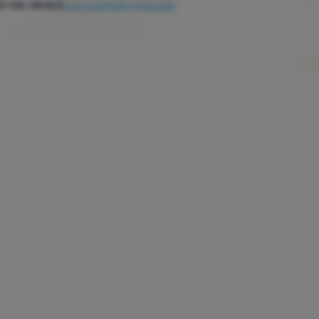
l mai vândut
Cum clasificăm produsele