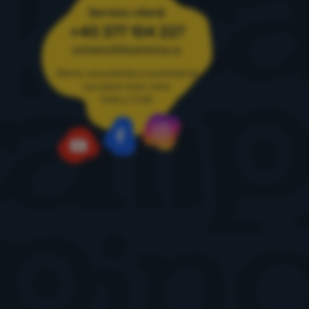
ii
Serviciu clienți
+40 377 104 227
comenzi@4camping.ro
Oferim consultanță și asistență de
luni până vineri, între
9:00 și 17:00
Instagram
Facebook
YouTube