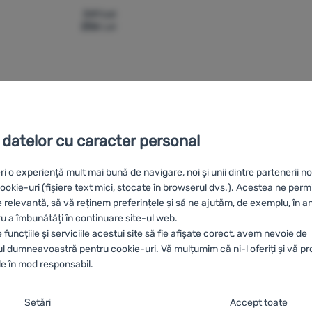
341
Lei
256
Lei
tru comparație
 datelor cu caracter personal
ri o experiență mult mai bună de navigare, noi și unii dintre partenerii no
HU
Gyerek Vans pulóverek
UA
Дитячі толстовки Vans
BG
Дет
okie-uri (fișiere text mici, stocate în browserul dvs.). Acestea ne perm
ES
Sudaderas niños Vans
FR
Sweats enfant Vans
AT
Kinder-Sw
e relevantă, să vă reținem preferințele și să ne ajutăm, de exemplu, în a
Kinder-Sweatshirts Vans
ru a îmbunătăți în continuare site-ul web.
funcțiile și serviciile acestui site să fie afișate corect, avem nevoie de
 dumneavoastră pentru cookie-uri. Vă mulțumim că ni-l oferiți și vă p
e în mod responsabil.
nsimțământului cu categorii de cookie-uri
Oferim
Comandă
Livrare gratuită
Setări
Accept toate