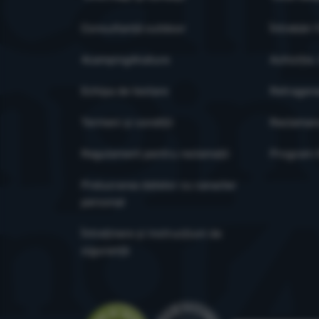
conținutului afi
Consultanță outdoor
Întrebări
4camping4nature
Achiziție,
Echipa de testare
Retragere
Termeni și condiții
Reclamar
Regulament pentru reclamații
Program X
Prelucrarea datelor cu caracter
personal
Întreținere și instrucțiuni de
siguranță