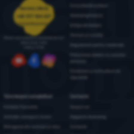
Consultanță outdoor
Serviciu clienți
4camping4nature
+40 377 104 227
comenzi@4camping.ro
Echipa de testare
Termeni și condiții
Oferim consultanță și asistență de luni
până vineri, între
Regulament pentru reclamații
9:00 și 17:00
Prelucrarea datelor cu caracter
personal
YouTube
Facebook
Instagram
Întreținere și instrucțiuni de
siguranță
Totul despre cumpărături
Contacte
Întrebări frecvente
Despre noi
Achiziție, transport, livrare
Magazine 4camping
Retragerea din contract și retur
Contacte