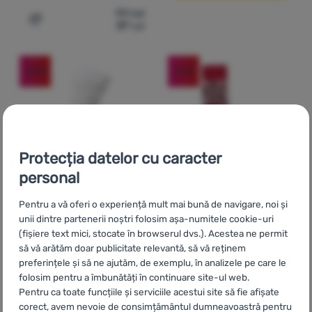
99
Lei
37
Lei
Adaugă pentru comparație
-63
%
-61
%
Protecția datelor cu caracter
personal
Pentru a vă oferi o experiență mult mai bună de navigare, noi și
ȘOSETE CĂLDUROASE COPII
unii dintre partenerii noștri folosim așa-numitele cookie-uri
Dare 2b
Kids Printed
ȘOSETE FEMEI
(fișiere text mici, stocate în browserul dvs.). Acestea ne permit
să vă arătăm doar publicitate relevantă, să vă reținem
Dare 2b
Womens
Ski Socks
preferințele și să ne ajutăm, de exemplu, în analizele pe care le
Printed Ski Socks
Material șosete:
sintetic /
folosim pentru a îmbunătăți în continuare site-ul web.
bumbac
Pentru ca toate funcțiile și serviciile acestui site să fie afișate
Material șosete:
sintetic /
corect, avem nevoie de consimțământul dumneavoastră pentru
bumbac