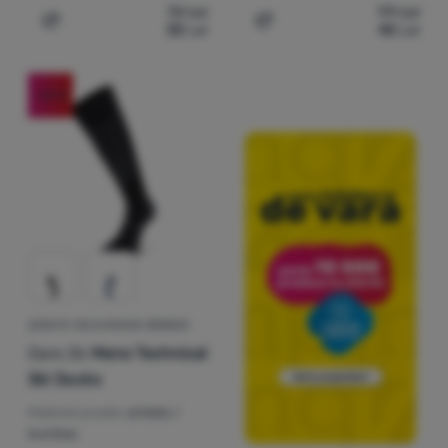
72
Lei
99
Lei
32
Lei
42
Lei
Adaugă pentru comparație
Adaugă pentru comparați
-63
%
ȘOSETE CĂLDUROASE BĂRBAȚI
Dare 2b
Mens Technical
Ski Socks
Material șosete:
sintetic /
bumbac