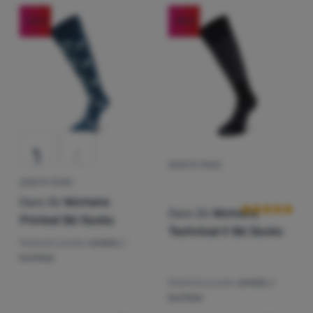
-56
%
-58
%
Autentificare
/
Înregistrare
ȘOSETE FEMEI
Recenziile clie
ȘOSETE FEMEI
Dare 2b
Womens
Dare 2b
Womens
Printed Ski Socks
Technical II Ski Socks
Material șosete:
sintetic /
bumbac
Material șosete:
sintetic /
bumbac