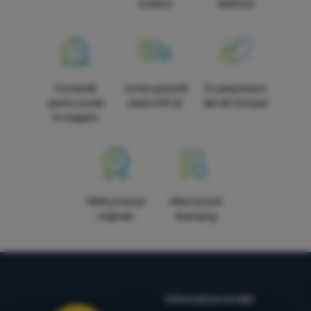
outdoor
telefonic
Comandă
Livrare gratuită
În paisprezece
pentru probă
peste 249 lei
țări din Europa!
în magazin
100% produse
Mărci proprii
originale
4camping
Informații și condiții