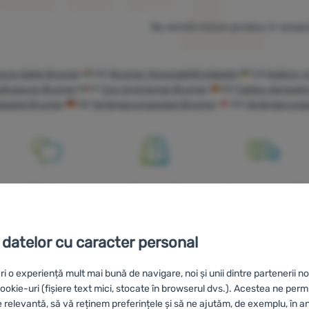
Nu există niciun produs în aceas
acie káble Brunner
HU
Brunner Hosszabbító kábelek
UA
Кабелі-п
dłużacze Brunner
IT
Cavi di prolunga Brunner
ES
Cables alargado
skabel Brunner
DE
Verlängerungskabel Brunner
CH
Verlängerungs
Oferim
Comandă
Livrare gratuită
consultanță
pentru probă în
peste 249 lei
online și
magazin
 datelor cu caracter personal
telefonic
ri o experiență mult mai bună de navigare, noi și unii dintre partenerii no
okie-uri (fișiere text mici, stocate în browserul dvs.). Acestea ne perm
e relevantă, să vă reținem preferințele și să ne ajutăm, de exemplu, în a