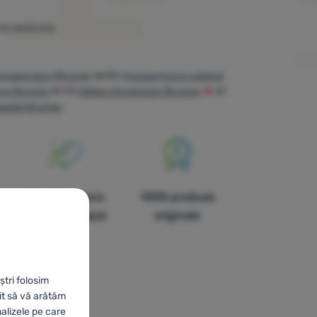
tă secțiune.
одовжувачі Brunner
BG
Удължителни кабели
res Brunner
FR
Câbles d'extension Brunner
AT
kabel Brunner
În paisprezece
100% produse
țări din Europa!
originale
ștri folosim
it să vă arătăm
nalizele pe care