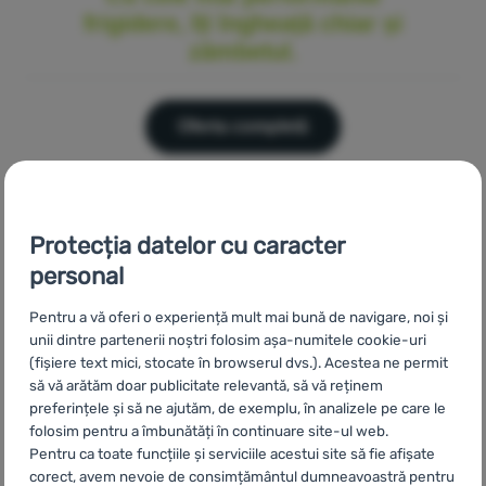
frigidere, îți îngheață chiar și
zâmbetul.
Oferta completă
Protecția datelor cu caracter
personal
Pentru a vă oferi o experiență mult mai bună de navigare, noi și
unii dintre partenerii noștri folosim așa-numitele cookie-uri
(fișiere text mici, stocate în browserul dvs.). Acestea ne permit
să vă arătăm doar publicitate relevantă, să vă reținem
preferințele și să ne ajutăm, de exemplu, în analizele pe care le
Ladă frigorifică cu compresor Outwell
folosim pentru a îmbunătăți în continuare site-ul web.
Arctic Frost 35
Pentru ca toate funcțiile și serviciile acestui site să fie afișate
corect, avem nevoie de consimțământul dumneavoastră pentru