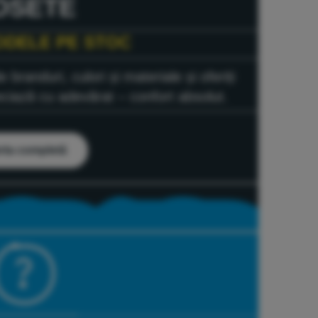
OSETE
ODELE PE STOC
 branduri, culori și materiale și oferiți
eciază cu adevărat – confort absolut.
rta completă