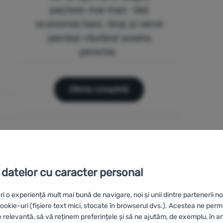
pachete mai mari. Veți
economisi bani, timp și nervii
pierduți căutând șoseta
pereche.
Oferta completă
 datelor cu caracter personal
ri o experiență mult mai bună de navigare, noi și unii dintre partenerii no
okie-uri (fișiere text mici, stocate în browserul dvs.). Acestea ne perm
e relevantă, să vă reținem preferințele și să ne ajutăm, de exemplu, în a
ete Salomon
Șosete Devold Daily