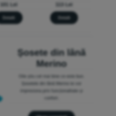
101 Lei
113 Lei
Detalii
Detalii
Șosete din lână
Merino
Oile știu cel mai bine ce este bun.
Șosetele din lână Merino te vor
impresiona prin funcționalitate și
confort.