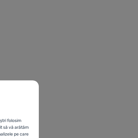
ștri folosim
it să vă arătăm
nalizele pe care