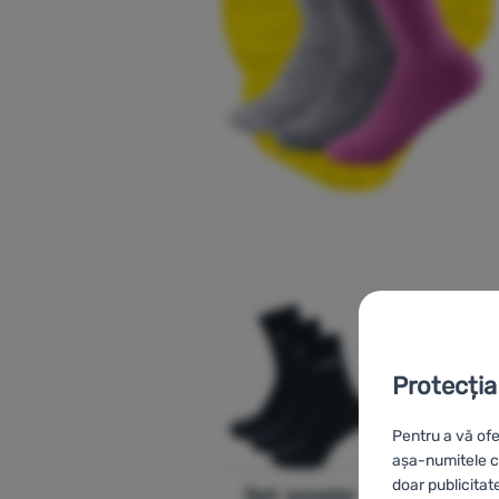
Protecția
Pentru a vă ofe
așa-numitele co
doar publicitat
Set șosete
Șos