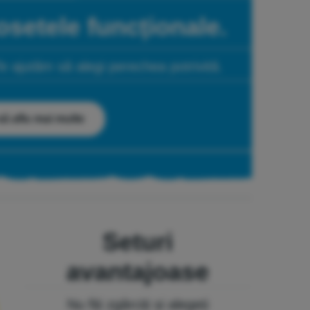
setele funcționale.
Te ajutăm să alegi perechea potrivită.
ă aflu mai multe
Seturi
avantajoase
Nu fiți zgârciți și alegeți