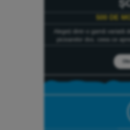
Ș
500 DE M
Alegeți dintr-o gamă variată de
picioarelor dvs. ceea ce apr
Ofe