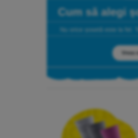
Cum să alegi șo
Nu orice șosetă este la fel. 
Vreau s