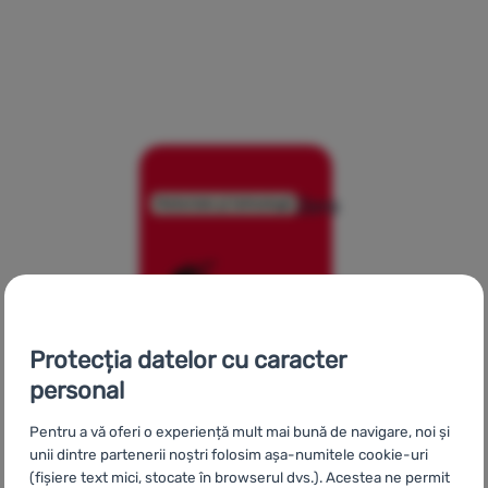
Autentificare
/
Înregistrare
Omni-Freeze™ Zero
Materiale și tehnologii
Protecția datelor cu caracter
personal
Pentru a vă oferi o experiență mult mai bună de navigare, noi și
unii dintre partenerii noștri folosim așa-numitele cookie-uri
CZ
Spony Nifco
SK
Spony Nifco
HU
Nifco csatok
UA
(fișiere text mici, stocate în browserul dvs.). Acestea ne permit
Пряжки Nifco
BG
Катарами Nifco
HR
Kopče Nifco
PL