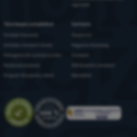
siguranță
Totul despre cumpărături
Contacte
Întrebări frecvente
Despre noi
Achiziție, transport, livrare
Magazine 4camping
Retragerea din contract și retur
Contacte
Reclamare produse
Ofertă pentru companii
Program Xtra pentru clienți
Newsletter
Evaluare