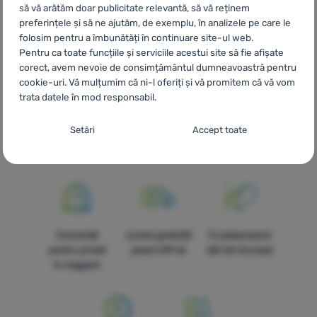
să vă arătăm doar publicitate relevantă, să vă reținem
Klamry Nifco
IT
Fibbie Nifco
ES
Spony Nifco
FR
Boucles
preferințele și să ne ajutăm, de exemplu, în analizele pe care le
Nifco
AT
Spony Nifco
DE
Spony Nifco
CH
Spony Nifco
folosim pentru a îmbunătăți în continuare site-ul web.
Pentru ca toate funcțiile și serviciile acestui site să fie afișate
corect, avem nevoie de consimțământul dumneavoastră pentru
cookie-uri. Vă mulțumim că ni-l oferiți și vă promitem că vă vom
trata datele în mod responsabil.
Livrare rapidă
Cea mai mare
Oferim
selecție de
consultanță
Setarea consimțământului cu categorii de
Setări
Accept toate
echipamente
online și
cookie-uri
outdoor
telefonic
Necesare
Necesare
-
Fără cookie-urile necesare, site-ul nostru nu ar
putea funcționa corespunzător.
.
MEREU ACTIV
Cookie-urile necesare (tehnice) permit funcționarea corectă a
Comandă
Livrare gratuită
În paisprezece
Caracteristici preferențiale și extinse
Caracteristici preferențiale și extinse
-
Datorită acestor module
site-ului nostru. Aceste funcții de bază includ, de exemplu,
pentru probă
peste 249 lei
țări din Europa!
cookie, site-ul nostru reține setările dumneavoastră.
.
protecția cibernetică a site-ului, afișarea corectă a paginii sau
în magazin
Permis
afișarea acestei bare cookie.
Mai multe informații