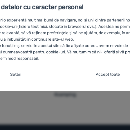
ită, fără a fi nevoie de
adaugă o nouă dimensiune ținute
 datelor cu caracter personal
răcire.
ri o experiență mult mai bună de navigare, noi și unii dintre partenerii no
Oferim
Comandă
Livrare gratuită
okie-uri (fișiere text mici, stocate în browserul dvs.). Acestea ne perm
consultanță
pentru probă în
peste 249 lei
e relevantă, să vă reținem preferințele și să ne ajutăm, de exemplu, în a
online și
magazin
ru a îmbunătăți în continuare site-ul web.
telefonic
funcțiile și serviciile acestui site să fie afișate corect, avem nevoie de
 dumneavoastră pentru cookie-uri. Vă mulțumim că ni-l oferiți și vă p
e în mod responsabil.
nsimțământului cu categorii de cookie-uri
Setări
Accept toate
ă cookie-urile necesare, site-ul nostru nu ar putea funcționa corespunz
Mărci proprii
V
4camping
cesare (tehnice) permit funcționarea corectă a site-ului nostru. Aceste
tici preferențiale și extinse
referențiale și extinse
-
Datorită acestor module cookie, site-ul nostru r
 exemplu, protecția cibernetică a site-ului, afișarea corectă a paginii sa
ă.
.
ookie.
Mai multe informații